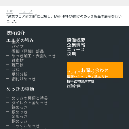
TOP
ニュース
“産業フェアin信州”に出展し、EV/PHV/FCV向けのめっき製品の展示を行い
ました
技術紹介
エルグの強み
設備概要
袋穴
企業情報
パイプ
ニュース
微細（極細）部品
採用
めっき加工・表面めっき
難素材
難形状
ばね
お問い合わせ
プライバシーポリシー
受託分析
情報セキュリティ基本方針
網付けめっき
抗争鉱物調達方針
行動計画
めっきの種類
めっきの種類と特長
ダイレクト金めっき
錫めっき
銀めっき
金めっき
銅めっき
ニッケルめっき