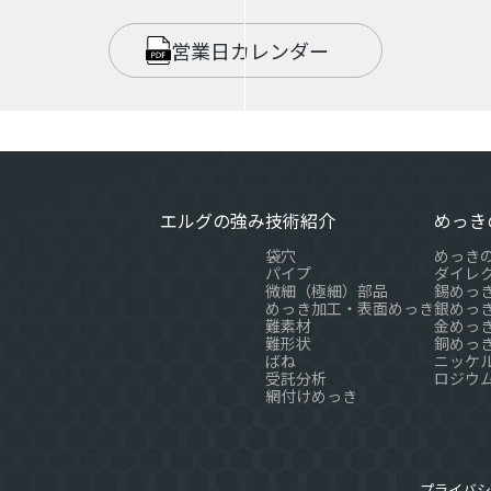
営業日カレンダー
エルグの強み
技術紹介
めっき
袋穴
めっき
パイプ
ダイレ
微細（極細）部品
錫めっ
めっき加工・表面めっき
銀めっ
難素材
金めっ
難形状
銅めっ
ばね
ニッケ
受託分析
ロジウ
網付けめっき
プライバシ