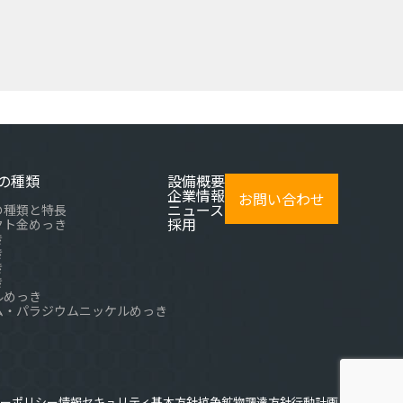
の種類
設備概要
企業情報
お問い合わせ
ニュース
の種類と特長
採用
クト金めっき
き
き
き
き
ルめっき
ム・パラジウムニッケルめっき
ーポリシー
情報セキュリティ基本方針
抗争鉱物調達方針
行動計画